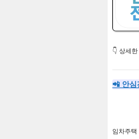
👇 상세
📲 안심
임차주택