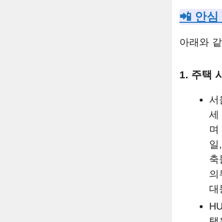
📲 안심
아래와 같
1. 주택
서
세
며
일
축
의
대
H
택