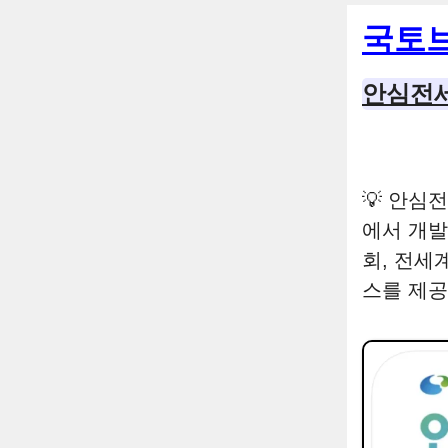
컨
국토
텐
츠
안심전세
로
건
너
뛰
💡 안심
기
에서 개발
회, 전세
스를 제공