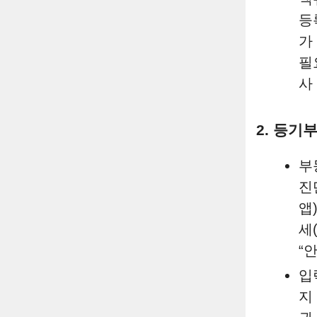
등
가
필
사
2. 등기
부
진
앱
세
“
입
지