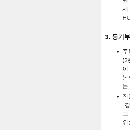
권
세
H
3. 등기
주
(
이
본
는
진
“
고
위