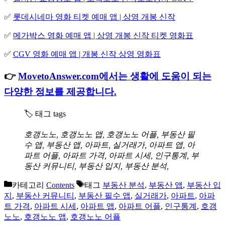
✅
롯데시네마 영화 티켓 예매 앱 | 상영 개봉 신작
✅
메가박스 영화 예매 앱 | 상영 개봉 신작 티켓 영화표
✅
CGV 영화 예매 앱 | 개봉 신작 상영 영화표
👉
MovetoAnswer.com에서는 생활에 도움이 되는
다양한 정보를 제공합니다.
🏷️ 태그 tags
호갱노노, 호갱노노 앱, 호갱노노 어플, 부동산 필
수 앱, 부동산 앱, 아파트, 실거래가, 아파트 앱, 아
파트 어플, 아파트 가격, 아파트 시세, 인구통계, 부
동산 커뮤니티, 부동산 입지, 부동산 분석,
카테고리
Contents
태그
부동산 분석
,
부동산 앱
,
부동산 입
지
,
부동산 커뮤니티
,
부동산 필수 앱
,
실거래가
,
아파트
,
아파
트 가격
,
아파트 시세
,
아파트 앱
,
아파트 어플
,
인구통계
,
호갱
노노
,
호갱노노 앱
,
호갱노노 어플