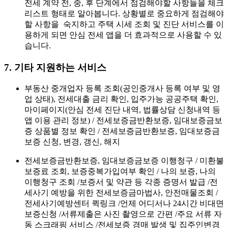
전세 계약 전, 중, 후 단계에서 점검해야할 사항들을 체크
리스트 형태로 알아봅니다. 상황별로 중요하게 점검해야
할 사항을 숙지하고 주택 시세 조회 및 진단 서비스를 이
용하게 되면 안심 전세 앱을 더 효과적으로 사용할 수 있
습니다.
7. 기타 지원하는 서비스
부동산 중개업자 등록 조회(공인중개사 등록 여부 및 영
업 상태), 전세대출 금리 확인, 입주가능 공공주택 확인,
마이페이지(안심 전세 진단 내역, 법률상담 신청내역 등
앱 이용 관리 정보) / 전세보증금반환보증, 임대보증금보
증 상품별 정보 확인 / 전세보증금반환보증, 임대보증금
보증 신청, 변경, 갱신, 해지
전세보증금반환보증, 임대보증금보증 이행청구 / 미환불
보증료 조회, 보증중복가입여부 확인 / 나의 보증, 나의
이행청구 조회 /보증서 및 약관 등 각종 증명서 발급 /전
세사기 예방을 위한 전세보증금마법사, 안전매물조회 /
전세사기예방센터 퀵링크 /언제 어디서나 24시간 비대면
보증신청 /서류제출은 사진 촬영으로 간편 /주요 서류 자
동 스크래핑 서비스 /전세보증 경매 발생 및 집주인변경