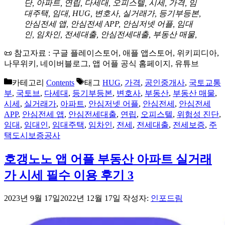
단, 아파트, 연립, 다세대, 오피스텔, 시세, 가격, 임
대주택, 임대, HUG, 변호사, 실거래가, 등기부등본,
안심전세 앱, 안심전세 APP, 안심저넷 어플, 임대
인, 임차인, 전세대출, 안심전세대출, 부동산 매물,
📜 참고자료 : 구글 플레이스토어, 애플 앱스토어, 위키피디아,
나무위키, 네이버블로그, 앱 어플 공식 홈페이지, 유튜브
카테고리
Contents
태그
HUG
,
가격
,
공인중개사
,
국토교통
부
,
국토브
,
다세대
,
등기부등본
,
변호사
,
부동산
,
부동산 매물
,
시세
,
실거래가
,
아파트
,
안심저넷 어플
,
안심전세
,
안심전세
APP
,
안심전세 앱
,
안심전세대출
,
연립
,
오피스텔
,
위험성 진단
,
임대
,
임대인
,
임대주택
,
임차인
,
전세
,
전세대출
,
전세보증
,
주
택도시보증공사
호갱노노 앱 어플 부동산 아파트 실거래
가 시세 필수 이용 후기 3
2023년 9월 17일
2022년 12월 17일
작성자:
인포드림