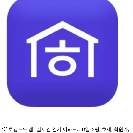
💡 호갱노노 앱 | 실시간 인기 아파트, 3D일조량, 호재, 학원가,