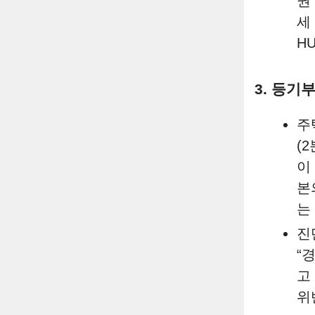
권
세
H
3. 등기
주
(
이
본
는
진
“
고
위