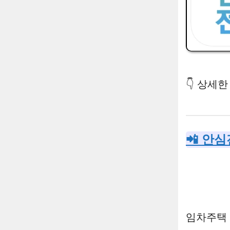
👇 상세
📲 안심
임차주택