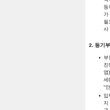
등
가
필
사
2. 등기
부
진
앱
세
“
입
지