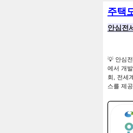
컨
주택
텐
츠
안심전세
로
건
너
뛰
💡 안심
기
에서 개발
회, 전세
스를 제공