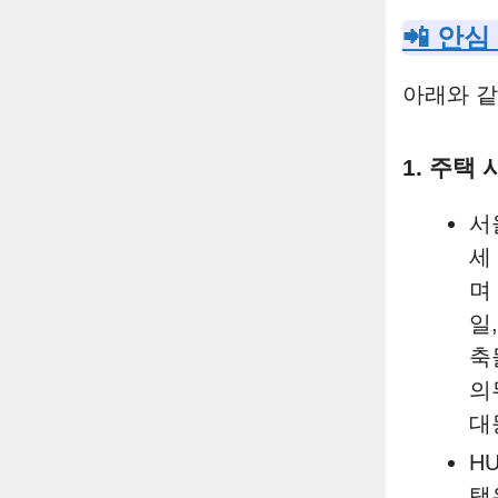
📲 안심
아래와 같
1. 주택
서
세
며
일
축
의
대
H
택